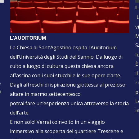
L
e
L
v
M
L’AUDITORIUM
S
La Chiesa di Sant’Agostino ospita l’Auditorium
l
dell’Università degli Studi del Sannio. Da luogo di
È
culto a luogo di cultura questa chiesa ancora
i
affascina con i suoi stucchi e le sue opere d’arte.
,
r
Dagli affreschi di ispirazione giottesca al prezioso
n
p
altare in marmo settecentesco
L
potrai fare un’esperienza unica attraverso la storia
i
dell’arte.
E non solo! Verrai coinvolto in un viaggio
e
immersivo alla scoperta del quartiere Trescene e